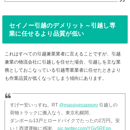
セイノー引越のデメリット～引越し専
業に任せるより品質が低い
これはすべての引越兼業業者に言えることですが、引越
兼業の物流会社に引越しを任せた場合、引越しを主な業
務としておこなっている引越専業業者に任せたときより
も作業品質が低くなってしまう傾向にあります。
すげー安いっすね。RT
@massivesapporo
引越しの
荷物トラックに搬入なう。東京札幌間、
ダンボール13戸とロードバイクでたったの2万円。安
い！西濃運輸に感謝。
pic.twitter.com/YGv5REpn