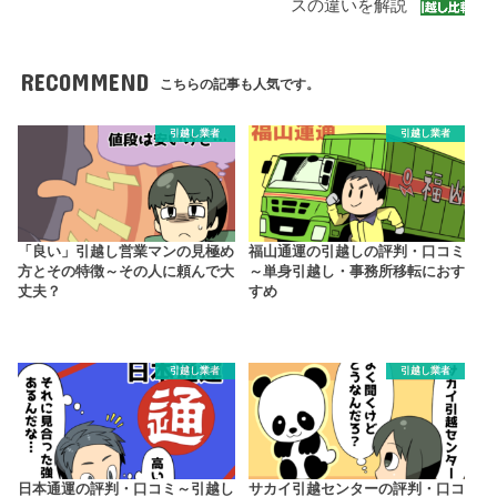
スの違いを解説
RECOMMEND
こちらの記事も人気です。
引越し業者
引越し業者
「良い」引越し営業マンの見極め
福山通運の引越しの評判・口コミ
方とその特徴～その人に頼んで大
～単身引越し・事務所移転におす
丈夫？
すめ
引越し業者
引越し業者
日本通運の評判・口コミ～引越し
サカイ引越センターの評判・口コ