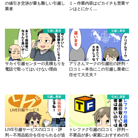
の値引き交渉が最も難しい引越し
ミ～作業内容はピカイチも営業マ
業者
ンはとにかく…
引越し業者
引越し業者
サカイ引越センターの見積もりを
アリさんマークの引越社の評判・
電話で取ってはいけない理由
口コミ～本当にこの引越し業者に
任せて大丈夫？
引越し業者
引越し業者
LIVE引越サービスの口コミ・評
トレファク引越の口コミ・評判～
判～不用品処分を任せられるが追
不要品が多い家庭におすすめの引