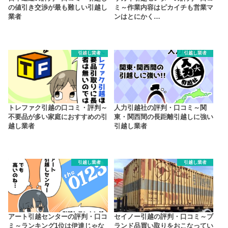
の値引き交渉が最も難しい引越し
ミ～作業内容はピカイチも営業マ
業者
ンはとにかく…
引越し業者
引越し業者
トレファク引越の口コミ・評判～
人力引越社の評判・口コミ～関
不要品が多い家庭におすすめの引
東・関西間の長距離引越しに強い
越し業者
引越し業者
引越し業者
引越し業者
アート引越センターの評判・口コ
セイノー引越の評判・口コミ～ブ
ミ～ランキング1位は伊達じゃな
ランド品買い取りをおこなってい