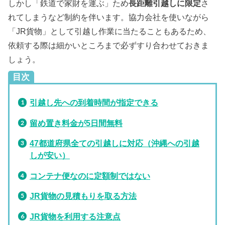
しかし「鉄道で家財を運ぶ」ため
長距離引越しに限定
さ
れてしまうなど制約を伴います。協力会社を使いながら
「JR貨物」として引越し作業に当たることもあるため、
依頼する際は細かいところまで必ずすり合わせておきま
しょう。
目次
引越し先への到着時間が指定できる
留め置き料金が5日間無料
47都道府県全ての引越しに対応（沖縄への引越
しが安い）
コンテナ便なのに定額制ではない
JR貨物の見積もりを取る方法
JR貨物を利用する注意点