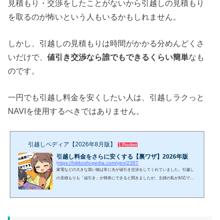
見積もり・交渉をしたことがないから引越しの見積もり
を取るのが怖いという人もいるかもしれません。
しかし、引越しの見積もりは時間がかかる分めんどくさ
いだけで、
値引き交渉なら誰でもできるくらい簡単
なも
のです。
一円でも引越し料金を安くしたい人は、引越しラクっと
NAVIを使用するべきではありません。
引越しペディア【2026年8月版】
1 Pocket
引越し料金をさらに安くする【裏ワザ】2026年版
https://hikkoshi-pedia.com/yen/2387
家電などの大きな買い物は常に夫が値引き交渉をしてくれていました。引越し
の見積もりも「値引き」が簡単にできると聞きましたが、主婦の私が対応でき
るか不安です。引越しの値引きは難しくありません。なぜなら引越しの商品は
定価がない「サービス」なので、値引きの限界も相場も実態があるようでない
からです。そのため、営業マンが「値引きしなくては契約できない」と思うよ
うな環境を整えれば、予想以上に値下げすることができます。そうは言って
も、私にもできるでしょうか…。一番簡単な殺し文句が「相見積もりを取って