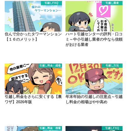
引越しFAQ
引越し業者
住んで分かったタワーマンション
ハート引越センターの評判・口コ
【１６のメリット】
ミ～中小引越し業者の中なら信頼
がおける業者
引越し料金・相場
引越し方法
引越し料金をさらに安くする【裏
年末年始の引越しの注意点～引越
ワザ】2026年版
し料金の相場はやや高め
引越し料金・相場
引越しFAQ