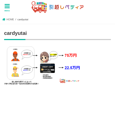
menu
HOME
cardyutai
cardyutai