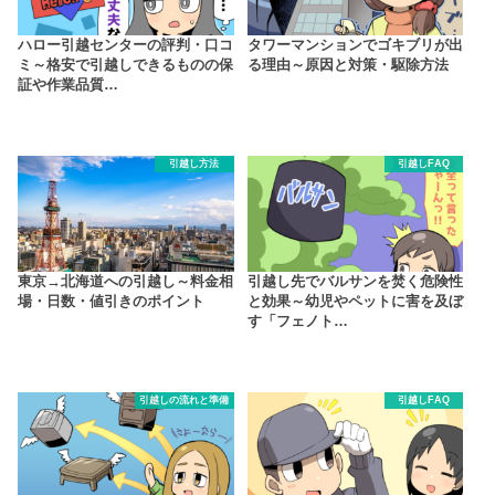
ハロー引越センターの評判・口コ
タワーマンションでゴキブリが出
ミ～格安で引越しできるものの保
る理由～原因と対策・駆除方法
証や作業品質…
引越し方法
引越しFAQ
東京→北海道への引越し～料金相
引越し先でバルサンを焚く危険性
場・日数・値引きのポイント
と効果～幼児やペットに害を及ぼ
す「フェノト…
引越しの流れと準備
引越しFAQ