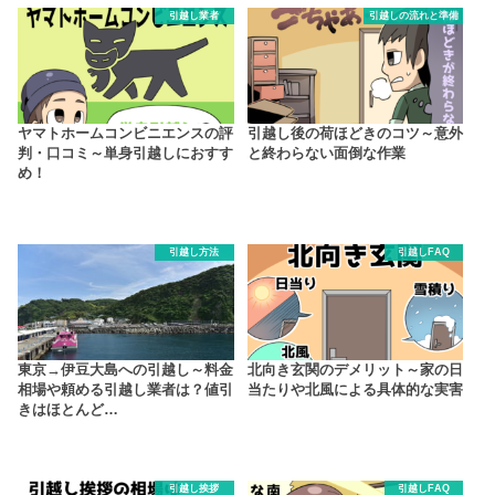
引越し業者
引越しの流れと準備
ヤマトホームコンビニエンスの評
引越し後の荷ほどきのコツ～意外
判・口コミ～単身引越しにおすす
と終わらない面倒な作業
め！
引越し方法
引越しFAQ
東京→伊豆大島への引越し～料金
北向き玄関のデメリット～家の日
相場や頼める引越し業者は？値引
当たりや北風による具体的な実害
きはほとんど…
引越し挨拶
引越しFAQ