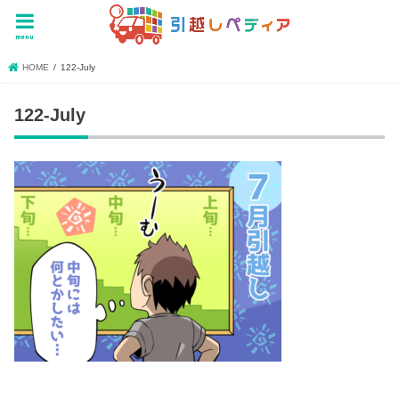
menu
HOME
122-July
122-July