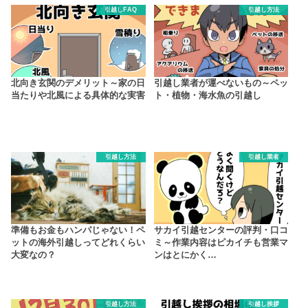
引越しFAQ
引越し方法
北向き玄関のデメリット～家の日
引越し業者が運べないもの～ペッ
当たりや北風による具体的な実害
ト・植物・海水魚の引越し
引越し方法
引越し業者
準備もお金もハンパじゃない！ペ
サカイ引越センターの評判・口コ
ットの海外引越しってどれくらい
ミ～作業内容はピカイチも営業マ
大変なの？
ンはとにかく…
引越し方法
引越し挨拶