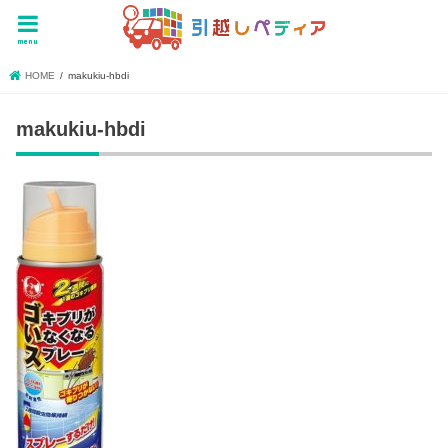
menu
HOME
makukiu-hbdi
makukiu-hbdi