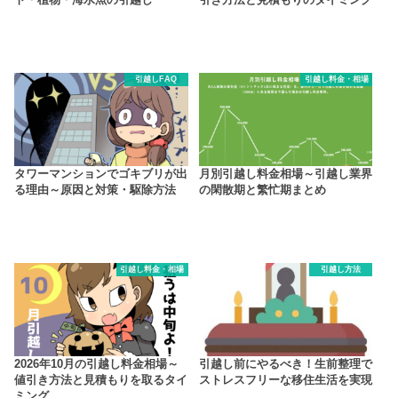
引越しFAQ
引越し料金・相場
タワーマンションでゴキブリが出
月別引越し料金相場～引越し業界
る理由～原因と対策・駆除方法
の閑散期と繁忙期まとめ
引越し料金・相場
引越し方法
2026年10月の引越し料金相場～
引越し前にやるべき！生前整理で
値引き方法と見積もりを取るタイ
ストレスフリーな移住生活を実現
ミング