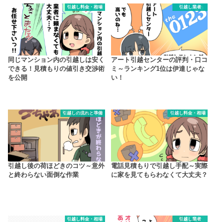
引越し料金・相場
引越し業者
同じマンション内の引越しは安く
アート引越センターの評判・口コ
できる！見積もりの値引き交渉術
ミ～ランキング1位は伊達じゃな
を公開
い！
引越しの流れと準備
引越し料金・相場
引越し後の荷ほどきのコツ～意外
電話見積もりで引越し手配～実際
と終わらない面倒な作業
に家を見てもらわなくて大丈夫？
引越し料金・相場
引越し業者