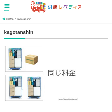
menu
HOME
kagotanshin
kagotanshin